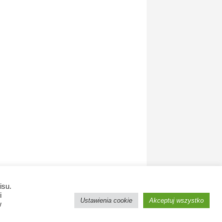
isu.
i
Ustawienia cookie
Akceptuj wszystko
w