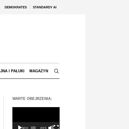
DEMOKRATES
STANDARDY AI
JNA I PAŁUKI
MAGAZYN
WARTE OBEJRZENIA:
Odtwarzacz
video
00:00
03:56