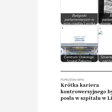
Bydgoski
B
parlamentaryzm w
parla
erze rządów Leszka
okresie
Millera…
Centrum Onkologii,
Śmiert
Szpital Zakaźny,
naczy
Szpital…
pod
POPRZEDNI WPIS
Krótka kariera
kontrowersyjnego b
posła w szpitalu w L