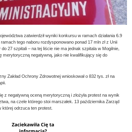
ojewództwa zatwierdził wyniki konkursu w ramach działania 6.9
w ramach tego naboru rozdysponowano ponad 17 mln zł z Unii
y do 27 szpitali – na tej liście nie ma jednak szpitala w Mogilnie,
 merytoryczną negatywną, jako nie kwalifikujący się do
zny Zakład Ochrony Zdrowotnej wnioskował o 832 tys. zł na
pii.
się z negatywną oceną merytoryczną i złożyła protest na wynik
wa, na czele którego stoi marszałek. 13 października Zarząd
której odrzuca ten protest.