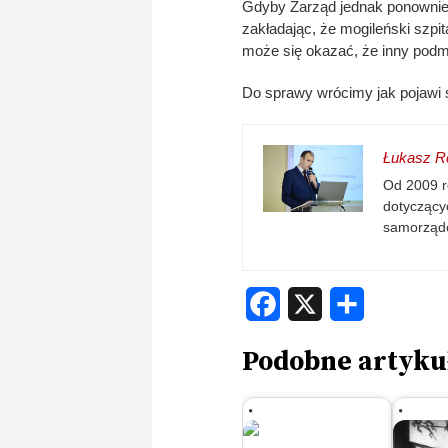
Gdyby Zarząd jednak ponownie r
zakładając, że mogileński szpit
może się okazać, że inny podmi
Do sprawy wrócimy jak pojawi 
Łukasz Re
Od 2009 r
dotyczącyc
samorząd
Facebook
X
Share
Podobne artyku