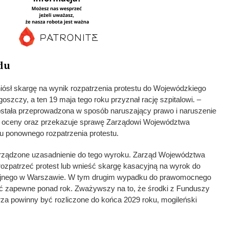
du
ósł skargę na wynik rozpatrzenia protestu do Wojewódzkiego
szczy, a ten 19 maja tego roku przyznał rację szpitalowi. –
została przeprowadzona w sposób naruszający prawo i naruszenie
ik oceny oraz przekazuje sprawę Zarządowi Województwa
 ponownego rozpatrzenia protestu.
orządzone uzasadnienie do tego wyroku. Zarząd Województwa
ozpatrzeć protest lub wnieść skargę kasacyjną na wyrok do
yjnego w Warszawie. W tym drugim wypadku do prawomocnego
ć zapewne ponad rok. Zważywszy na to, że środki z Funduszy
rza powinny być rozliczone do końca 2029 roku, mogileński