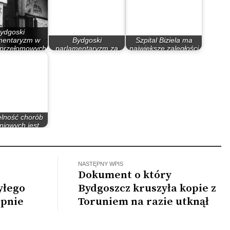
ydgoski
mentaryzm w
Bydgoski
Szpital Biziela ma
 przełomowych
parlamentaryzm za
największe zaległości
lat 80.
rządów PO – PiS
w…
elność chorób
niowych jest
obna do…
NASTĘPNY WPIS
Dokument o który
yłego
Bydgoszcz kruszyła kopie z
ipnie
Toruniem na razie utknął