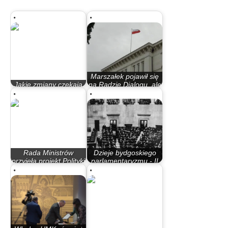
Marszałek pojawił się
Jakie zmiany czekają
na Radzie Dialogu, ale
uczelnie wyższe?
to nic…
Rada Ministrów
Dzieje bydgoskiego
przyjęła projekt Polityki
parlamentaryzmu - II
Naukowej Państwa
Rzeczypospolita