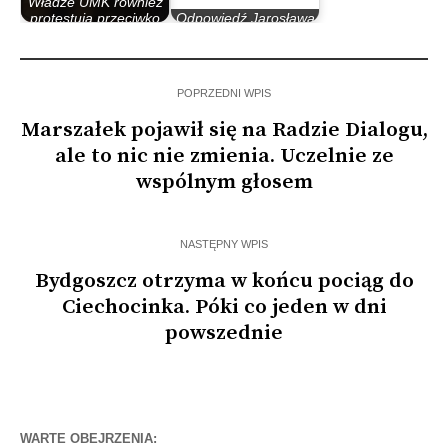
Władze UMK również
protestują przeciwko
Odpowiedź Jarosława
budowie…
Chrostowskiego
POPRZEDNI WPIS
Marszałek pojawił się na Radzie Dialogu,
ale to nic nie zmienia. Uczelnie ze
wspólnym głosem
NASTĘPNY WPIS
Bydgoszcz otrzyma w końcu pociąg do
Ciechocinka. Póki co jeden w dni
powszednie
WARTE OBEJRZENIA: