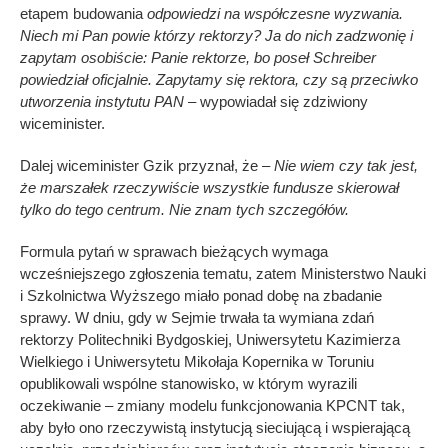
etapem budowania
odpowiedzi na współczesne wyzwania.
Niech mi Pan powie którzy rektorzy? Ja do nich zadzwonię i
zapytam osobiście: Panie rektorze, bo poseł Schreiber
powiedział oficjalnie. Zapytamy się rektora, czy są przeciwko
utworzenia instytutu PAN –
wypowiadał się zdziwiony
wiceminister.
Dalej wiceminister Gzik przyznał, że –
Nie wiem czy tak jest,
że marszałek rzeczywiście wszystkie fundusze skierował
tylko do tego centrum. Nie znam tych szczegółów.
Formula pytań w sprawach bieżących wymaga
wcześniejszego zgłoszenia tematu, zatem Ministerstwo Nauki
i Szkolnictwa Wyższego miało ponad dobę na zbadanie
sprawy. W dniu, gdy w Sejmie trwała ta wymiana zdań
rektorzy Politechniki Bydgoskiej, Uniwersytetu Kazimierza
Wielkiego i Uniwersytetu Mikołaja Kopernika w Toruniu
opublikowali wspólne stanowisko, w którym wyrazili
oczekiwanie – zmiany modelu funkcjonowania KPCNT tak,
aby było ono rzeczywistą instytucją sieciującą i wspierającą