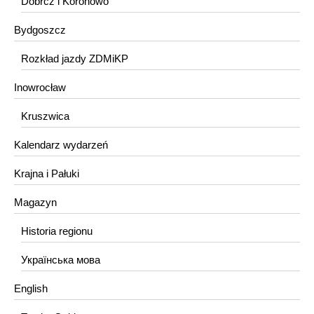
Dobrcz i Koronowo
Bydgoszcz
Rozkład jazdy ZDMiKP
Inowrocław
Kruszwica
Kalendarz wydarzeń
Krajna i Pałuki
Magazyn
Historia regionu
Українська мова
English