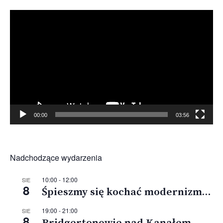
Odtwarzacz
video
00:00
03:56
Nadchodzące wydarzenia
10:00
-
12:00
SIE
8
Śpieszmy się kochać modernizm…
19:00
-
21:00
SIE
8
Bridgertonowie nad Kanałem