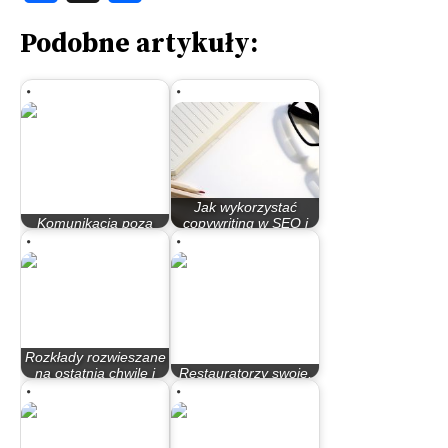
Podobne artykuły:
Jak wykorzystać
Komunikacja poza
copywriting w SEO i
kontrolą
zwiększyć…
Rozkłady rozwieszane
na ostatnią chwilę i
Restauratorzy swoje,
problem…
a ZDMiKP też swoje