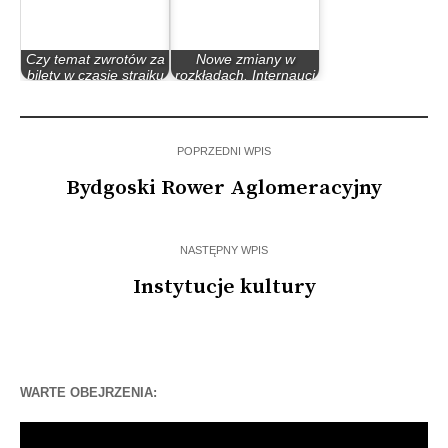
Czy temat zwrotów za
Nowe zmiany w
bilety w czasie strajku
rozkładach. Internauci
jest…
nie zostawiają…
POPRZEDNI WPIS
Bydgoski Rower Aglomeracyjny
NASTĘPNY WPIS
Instytucje kultury
WARTE OBEJRZENIA:
Odtwarzacz