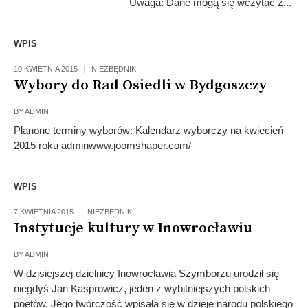
Uwaga: Dane mogą się wczytać z...
WPIS
10 KWIETNIA 2015
NIEZBĘDNIK
Wybory do Rad Osiedli w Bydgoszczy
BY
ADMIN
Planone terminy wyborów: Kalendarz wyborczy na kwiecień
2015 roku adminwww.joomshaper.com/
WPIS
7 KWIETNIA 2015
NIEZBĘDNIK
Instytucje kultury w Inowrocławiu
BY
ADMIN
W dzisiejszej dzielnicy Inowrocławia Szymborzu urodził się
niegdyś Jan Kasprowicz, jeden z wybitniejszych polskich
poetów. Jego twórczość wpisała się w dzieje narodu polskiego