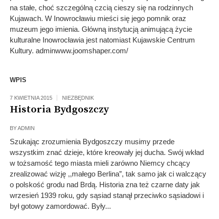
na stałe, choć szczególną czcią cieszy się na rodzinnych
Kujawach. W Inowrocławiu mieści się jego pomnik oraz
muzeum jego imienia. Główną instytucją animującą życie
kulturalne Inowrocławia jest natomiast Kujawskie Centrum
Kultury. adminwww.joomshaper.com/
WPIS
7 KWIETNIA 2015
NIEZBĘDNIK
Historia Bydgoszczy
BY
ADMIN
Szukając zrozumienia Bydgoszczy musimy przede
wszystkim znać dzieje, które kreowały jej ducha. Swój wkład
w tożsamość tego miasta mieli zarówno Niemcy chcący
zrealizować wizję ,,małego Berlina”, tak samo jak ci walczący
o polskość grodu nad Brdą. Historia zna też czarne daty jak
wrzesień 1939 roku, gdy sąsiad stanął przeciwko sąsiadowi i
był gotowy zamordować. Były...