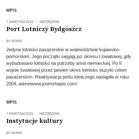
WPIS
7 KWIETNIA 2015
NIEZBĘDNIK
Port Lotniczy Bydgoszcz
BY
ADMIN
Jedyne lotnisko pasażerskie w województwie kujawsko-
pomorskim. Jego początki sięgają już okresu I światowej, gdy
wybudowano lotnisko na potrzeby armii niemieckiej. Po II
wojnie światowej przez pewien okres lotnisko służyło celom
pasażerskim. Reaktywacja portu lotniczego nastąpiła w roku
2004. adminwww.joomshaper.com/
WPIS
7 KWIETNIA 2015
NIEZBĘDNIK
Instytucje kultury
BY
ADMIN