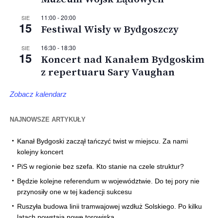
11:00
-
20:00
SIE
15
Festiwal Wisły w Bydgoszczy
16:30
-
18:30
SIE
15
Koncert nad Kanałem Bydgoskim
z repertuaru Sary Vaughan
Zobacz kalendarz
NAJNOWSZE ARTYKUŁY
Kanał Bydgoski zaczął tańczyć twist w miejscu. Za nami
kolejny koncert
PiS w regionie bez szefa. Kto stanie na czele struktur?
Będzie kolejne referendum w województwie. Do tej pory nie
przynosiły one w tej kadencji sukcesu
Ruszyła budowa linii tramwajowej wzdłuż Solskiego. Po kilku
latach powstają nowe torowiska