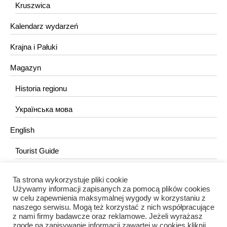
Kruszwica
Kalendarz wydarzeń
Krajna i Pałuki
Magazyn
Historia regionu
Українська мова
English
Tourist Guide
Ta strona wykorzystuje pliki cookie
KONTAKT
Używamy informacji zapisanych za pomocą plików cookies
w celu zapewnienia maksymalnej wygody w korzystaniu z
redakcja@portalkujawski.pl
naszego serwisu. Mogą też korzystać z nich współpracujące
z nami firmy badawcze oraz reklamowe. Jeżeli wyrażasz
Redakcja
zgodę na zapisywanie informacji zawartej w cookies kliknij