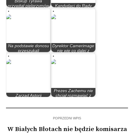
Biskup Tyrawa
przywitał pielgrzymów
Kandydaci do Rady
na Jasnej Górze
Miasta Bydgoszczy
Na podstawie donosu
Dyrektor Camerimage
przeszukali
nie wie co dalej z
mieszkanie. Ruch…
festiwalem
Prezes Zachemu nie
Zarząd Astorii
chciał rozmawiać z
krytykuje sędziów
pracownikami…
POPRZEDNI WPIS
W Białych Błotach nie będzie komisarza