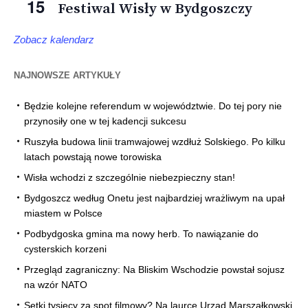
15
Festiwal Wisły w Bydgoszczy
Zobacz kalendarz
NAJNOWSZE ARTYKUŁY
Będzie kolejne referendum w województwie. Do tej pory nie
przynosiły one w tej kadencji sukcesu
Ruszyła budowa linii tramwajowej wzdłuż Solskiego. Po kilku
latach powstają nowe torowiska
Wisła wchodzi z szczególnie niebezpieczny stan!
Bydgoszcz według Onetu jest najbardziej wrażliwym na upał
miastem w Polsce
Podbydgoska gmina ma nowy herb. To nawiązanie do
cysterskich korzeni
Przegląd zagraniczny: Na Bliskim Wschodzie powstał sojusz
na wzór NATO
Setki tysięcy za spot filmowy? Na laurce Urząd Marszałkowski