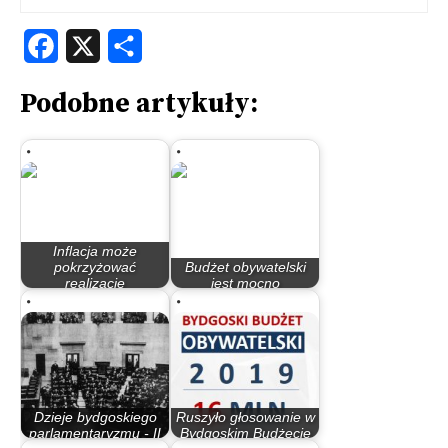
Facebook
X
Share
Podobne artykuły:
Inflacja może
pokrzyżować
Budżet obywatelski
realizację
jest mocno
Bydgoskiego…
problematyczny
Dzieje bydgoskiego
Ruszyło głosowanie w
parlamentaryzmu - II
Bydgoskim Budżecie