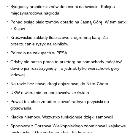
Bydgoscy architekci znów docenieni na świecie. Kolejna
międzynarodowa nagroda
Ponad tysiąc pielgrzymów dotarło na Jasną Górę. W tym setki
z Kujaw
Kruszwickie zakłady tłuszczowe z ogromną karą. Za
przerzucanie ryzyk na rolników
Polregio na zakupach w PESA
Gdyby nie nasza praca to przetarg na samochody mógł być
dawno już rozstrzygnięty. To jednak tylko wierzchołek góry
lodowej
Na razie bez nowej drogi dojazdowej do Nitro-Chem
UKW otwiera się na naukowców ze świata
Powiat też chce zmodernizować radnym przyciski do
głosowania
Kładka niemocy. Wszystko funkcjonuje dzięki samowoli
Sportowcy z Gorzowa Wielkopolskiego zdominowali kajakowe
mistrzostwa. Gospodarzem była Bydgoszcz