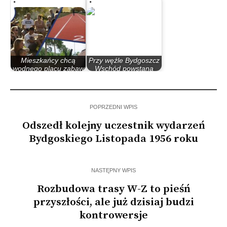
Rzeczypospolita
Obywatelskim
Mieszkańcy chcą
Przy węźle Bydgoszcz
wodnego placu zabaw
Wschód powstaną
w Parku Centralnym
ekrany…
POPRZEDNI WPIS
Odszedł kolejny uczestnik wydarzeń
Bydgoskiego Listopada 1956 roku
NASTĘPNY WPIS
Rozbudowa trasy W-Z to pieśń
przyszłości, ale już dzisiaj budzi
kontrowersje