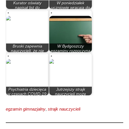
Kurator oświaty
W poniedziałek
napisał list do
uczniowie wracają do
nauczycieli
szkół
Bruski zapewnia
W Bydgoszczy
nauczycieli, że nie
egzaminy rozpoczyna
zostaną…
dzisiaj prawie 3…
Psychiatria dziecięca
Jutrzejszy strajk
w czasach COVID-19:
nauczycieli może
rozpad…
wywołać chaos
egzamin gimnazjalny
,
strajk nauczycieli