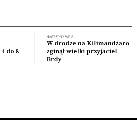
m zabrakło…
NASTĘPNY WPIS
W drodze na Kilimandżaro
 4 do 8
zginął wielki przyjaciel
Brdy