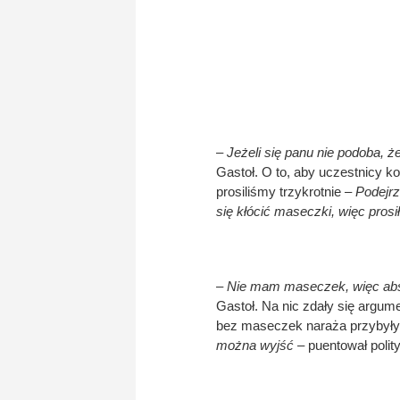
– Jeżeli się panu nie podoba,
Gastoł. O to, aby uczestnicy kon
prosiliśmy trzykrotnie
– Podejr
się kłócić maseczki, więc pros
– Nie mam maseczek, więc abso
Gastoł. Na nic zdały się argum
bez maseczek naraża przybyły
można wyjść –
puentował polity