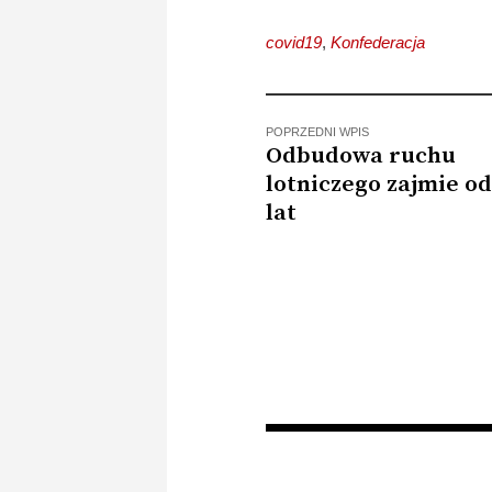
zakrywanie ust i…
medio
covid19
,
Konfederacja
POPRZEDNI WPIS
Odbudowa ruchu
lotniczego zajmie od
lat