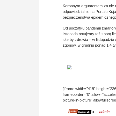
Koronnym argumentem za nie tra
odpowiedzialnie na Portalu Kuj
bezpieczeństwa epidemicznego
Od początku pandemii zmarło 
listopada notujemy też sporą
służby zdrowia – w listopadzie
zgonów, w grudniu ponad 1,4 tys
[iframe width=”419″ height=”2
frameborder=”0″ allow=”acceler
picture-in-picture” allowfullscree
admin