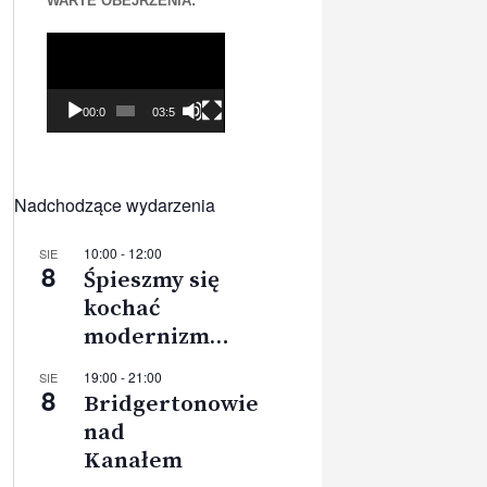
WARTE OBEJRZENIA:
Odtwarzacz
video
00:00
03:56
Nadchodzące wydarzenia
10:00
-
12:00
SIE
8
Śpieszmy się
kochać
modernizm…
19:00
-
21:00
SIE
8
Bridgertonowie
nad
Kanałem