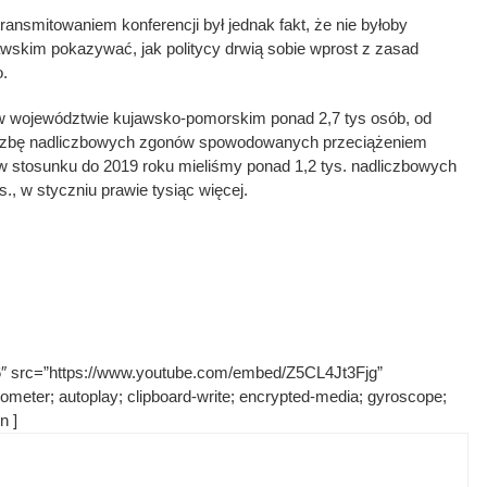
nsmitowaniem konferencji był jednak fakt, że nie byłoby
awskim pokazywać, jak politycy drwią sobie wprost z zasad
.
w województwie kujawsko-pomorskim ponad 2,7 tys osób, od
 liczbę nadliczbowych zgonów spowodowanych przeciążeniem
 w stosunku do 2019 roku mieliśmy ponad 1,2 tys. nadliczbowych
., w styczniu prawie tysiąc więcej.
36″ src=”https://www.youtube.com/embed/Z5CL4Jt3Fjg”
ometer; autoplay; clipboard-write; encrypted-media; gyroscope;
n ]