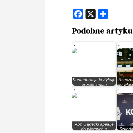
Facebook
X
Share
Podobne artyku
Konfederacja krytykuje
Rzeczni
projekt zmian
do właśc
przepisów…
Abp Gądecki apeluje
do wiernych o
Szkoda