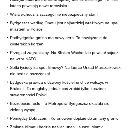
latach powstają nowe torowiska
Wisła wchodzi z szczególnie niebezpieczny stan!
Bydgoszcz według Onetu jest najbardziej wrażliwym na upał
miastem w Polsce
Podbydgoska gmina ma nowy herb. To nawiązanie do
cysterskich korzeni
Przegląd zagraniczny: Na Bliskim Wschodzie powstał sojusz
na wzór NATO
Setki tysięcy za spot filmowy? Na laurce Urząd Marszałkowski
nie będzie oszczędzał
Bydgoska prawica o dzwony kościelne chce walczyć w
Brukseli. Ta mogłaby jednak coś zrobić tylko kosztem
suwerenności Polski
Bezrobocie rosło – a Metropolia Bydgoszcz okazała się
zieloną wyspą
Pomiędzy Dobrczem i Koronowem dojdzie do zmiany granic
Zmiana klimatu będzie nasilać upały i suszę. Mamy