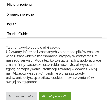
Historia regionu
Українська мова
English
Tourist Guide
Ta strona wykorzystuje pliki cookie
KONTAKT
Używamy informacji zapisanych za pomocą plików cookies
w celu zapewnienia maksymalnej wygody w korzystaniu z
redakcja@portalkujawski.pl
naszego serwisu. Mogą też korzystać z nich współpracujące
z nami firmy badawcze oraz reklamowe. Jeżeli wyrażasz
Redakcja
zgodę na zapisywanie informacji zawartej w cookies kliknij
na ,,Akceptuj wszystko". Jeśli nie wyrażasz zgody,
ustawienia dotyczące plików cookies możesz zmienić w
swojej przeglądarce.
Ustawienia cookie
Akceptuj wszystko
Portal Kujawski © 2024 / Wszelkie prawa zastrzeżone.