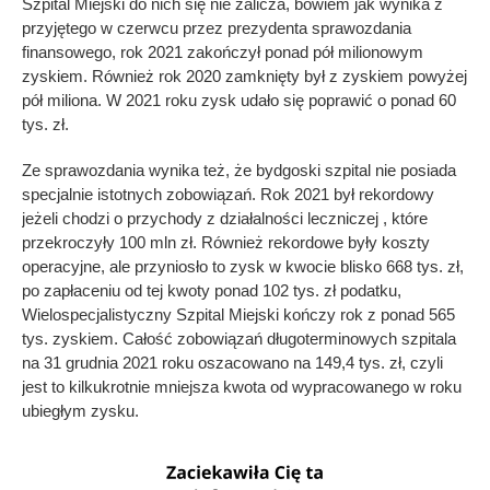
Szpital Miejski do nich się nie zalicza, bowiem jak wynika z
przyjętego w czerwcu przez prezydenta sprawozdania
finansowego, rok 2021 zakończył ponad pół milionowym
zyskiem. Również rok 2020 zamknięty był z zyskiem powyżej
pół miliona. W 2021 roku zysk udało się poprawić o ponad 60
tys. zł.
Ze sprawozdania wynika też, że bydgoski szpital nie posiada
specjalnie istotnych zobowiązań. Rok 2021 był rekordowy
jeżeli chodzi o przychody z działalności leczniczej , które
przekroczyły 100 mln zł. Również rekordowe były koszty
operacyjne, ale przyniosło to zysk w kwocie blisko 668 tys. zł,
po zapłaceniu od tej kwoty ponad 102 tys. zł podatku,
Wielospecjalistyczny Szpital Miejski kończy rok z ponad 565
tys. zyskiem. Całość zobowiązań długoterminowych szpitala
na 31 grudnia 2021 roku oszacowano na 149,4 tys. zł, czyli
jest to kilkukrotnie mniejsza kwota od wypracowanego w roku
ubiegłym zysku.