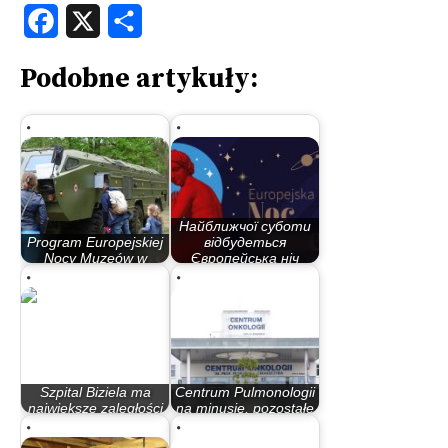
Facebook
X
Share
Podobne artykuły:
Найближчої суботи
Program Europejskiej
відбудеться
Nocy Muzeów w
Європейська ніч
Bydgoszczy
музеїв…
Szpital Biziela ma
Centrum Pulmonologii
największe zaległości
na minusie, pozostałe
w…
szpitale…