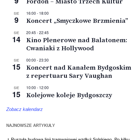
9
Fordon – Miasto Trzech Kultur
16:00
-
18:00
SIE
9
Koncert „Smyczkowe Brzmienia”
20:45
-
22:45
SIE
14
Kino Plenerowe nad Balatonem:
Cwaniaki z Hollywood
00:00
-
23:30
SIE
15
Koncert nad Kanałem Bydgoskim
z repertuaru Sary Vaughan
10:00
-
12:00
SIE
15
Kolejowe koleje Bydgoszczy
Zobacz kalendarz
NAJNOWSZE ARTYKUŁY
Ruszyła budowa linii tramwajowej wzdłuż Solskiego. Po kilku