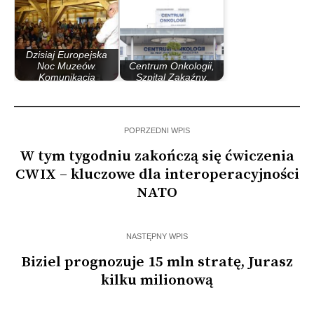
Dzisiaj Europejska
Noc Muzeów.
Centrum Onkologii,
Komunikacja
Szpital Zakaźny,
miejska…
Szpital…
POPRZEDNI WPIS
W tym tygodniu zakończą się ćwiczenia
CWIX – kluczowe dla interoperacyjności
NATO
NASTĘPNY WPIS
Biziel prognozuje 15 mln stratę, Jurasz
kilku milionową