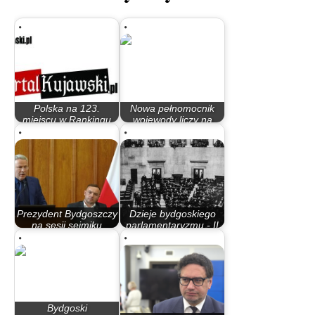
Polska na 123.
Nowa pełnomocnik
miejscu w Rankingu
wojewody liczy na
Praw Dziecka na…
poprawę relacji…
Prezydent Bydgoszczy
Dzieje bydgoskiego
na sesji sejmiku
parlamentaryzmu - II
zarzucił…
Rzeczypospolita
Bydgoski