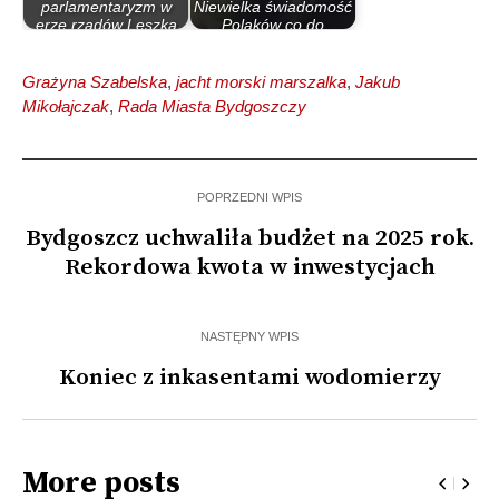
parlamentaryzm w
Niewielka świadomość
erze rządów Leszka
Polaków co do
Millera…
skutków…
Grażyna Szabelska
,
jacht morski marszalka
,
Jakub
Mikołajczak
,
Rada Miasta Bydgoszczy
POPRZEDNI WPIS
Bydgoszcz uchwaliła budżet na 2025 rok.
Rekordowa kwota w inwestycjach
NASTĘPNY WPIS
Koniec z inkasentami wodomierzy
More posts