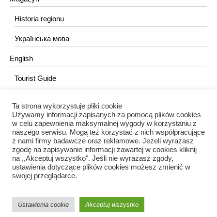
Historia regionu
Українська мова
English
Tourist Guide
Ta strona wykorzystuje pliki cookie
KONTAKT
Używamy informacji zapisanych za pomocą plików cookies
w celu zapewnienia maksymalnej wygody w korzystaniu z
redakcja@portalkujawski.pl
naszego serwisu. Mogą też korzystać z nich współpracujące
z nami firmy badawcze oraz reklamowe. Jeżeli wyrażasz
Redakcja
zgodę na zapisywanie informacji zawartej w cookies kliknij
na ,,Akceptuj wszystko". Jeśli nie wyrażasz zgody,
ustawienia dotyczące plików cookies możesz zmienić w
swojej przeglądarce.
Ustawienia cookie
Akceptuj wszystko
Portal Kujawski © 2024 / Wszelkie prawa zastrzeżone.