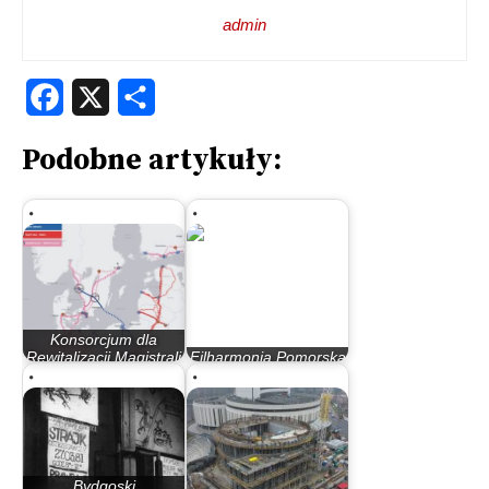
admin
Facebook
X
Share
Podobne artykuły:
Konsorcjum dla
Rewitalizacji Magistrali
Filharmonia Pomorska
Węglowej a…
ma w końcu dyrektora
Bydgoski