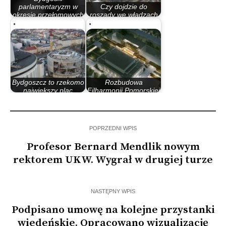
parlamentaryzm w
Czy dojdzie do
okresie przełomowych
roszady we władzach
lat 80.
Filharmonii…
Bydgoszcz to rzekomo
Rozbudowa
największy plac
Filharmonii Pomorskiej
budowy za…
wciąż bez montażu…
POPRZEDNI WPIS
Profesor Bernard Mendlik nowym
rektorem UKW. Wygrał w drugiej turze
NASTĘPNY WPIS
Podpisano umowę na kolejne przystanki
wiedeńskie. Opracowano wizualizację