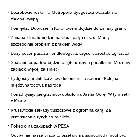
Bezrobocie rosło – a Metropolia Bydgoszcz okazała się
zieloną wyspą
Pomiędzy Dobrczem i Koronowem dojdzie do zmiany granic
Zmiana klimatu będzie nasilać upały i suszę. Mamy
szczególnie problem z brakiem wody
Duży pożar pasażu handlowego. Z części pozostały zgliszcza
Spalanie odpadów będzie objęte unijnym podatkiem. Możemy
zapłacić więcej za śmieci
Bydgoscy architekci znów docenieni na świecie. Kolejna
międzynarodowa nagroda
Ponad tysiąc pielgrzymów dotarło na Jasną Górę. W tym setki
z Kujaw
Kruszwickie zakłady tłuszczowe z ogromną karą. Za
przerzucanie ryzyk na rolników
Polregio na zakupach w PESA
Gdyby nie nasza praca to przetarg na samochody mógł być