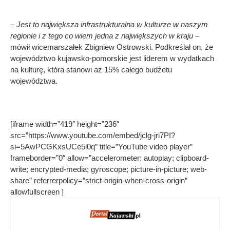
– Jest to największa infrastrukturalna w kulturze w naszym
regionie i z tego co wiem jedna z największych w kraju
–
mówił wicemarszałek Zbigniew Ostrowski. Podkreślał on, że
województwo kujawsko-pomorskie jest liderem w wydatkach
na kulturę, która stanowi aż 15% całego budżetu
województwa.
[iframe width=”419″ height=”236″
src=”https://www.youtube.com/embed/jclg-jri7PI?
si=5AwPCGKxsUCe5l0q” title=”YouTube video player”
frameborder=”0″ allow=”accelerometer; autoplay; clipboard-
write; encrypted-media; gyroscope; picture-in-picture; web-
share” referrerpolicy=”strict-origin-when-cross-origin”
allowfullscreen ]