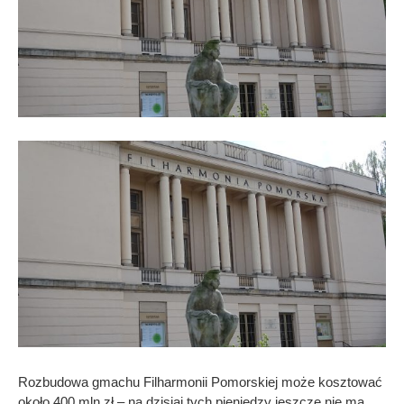
Rozbudowa gmachu Filharmonii Pomorskiej może kosztować
około 400 mln zł – na dzisiaj tych pieniędzy jeszcze nie ma,