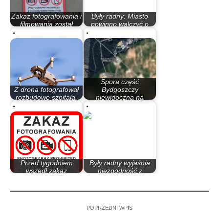
Zakaz fotografowania i
Były radny: Miasto
filmowania został
powinno walczyć o
złagodzony,…
wojskową prokuraturę
Spora część
Z drona fotografował
Bydgoszczy
rozbudowę szpitala.
niewidoczna na
Tłumaczy…
mapach…
Przed tygodniem
Były radny wyjaśnia
wszedł zakaz
niezgodność z
fotografowania i…
konstytucją
POPRZEDNI WPIS