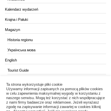
Kalendarz wydarzeń
Krajna i Pałuki
Magazyn
Historia regionu
Українська мова
English
Tourist Guide
Ta strona wykorzystuje pliki cookie
KONTAKT
Używamy informacji zapisanych za pomocą plików cookies
w celu zapewnienia maksymalnej wygody w korzystaniu z
redakcja@portalkujawski.pl
naszego serwisu. Mogą też korzystać z nich współpracujące
z nami firmy badawcze oraz reklamowe. Jeżeli wyrażasz
Redakcja
zgodę na zapisywanie informacji zawartej w cookies kliknij