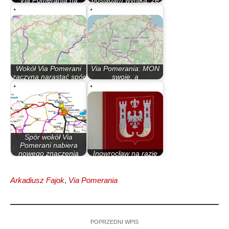
Via Pomerania na
posiadam wynika, że
południe od…
ten…
Wokół Via Pomerani
Via Pomerania: MON
zaczyna narastać spór
swoje, a
polityczny
Ministerstwo…
Spór wokół Via
Pomerani nabiera
nowego znaczenia
Inowrocław na razie
jak…
poza Via Pomeranią
Arkadiusz Fajok
,
Via Pomerania
POPRZEDNI WPIS