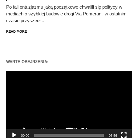
Po fali entuzjazmu jaką początkowo chwalili się politycy w
mediach o szybkiej budowie drogi Via Pomerani, w ostatnim
czasie przyszedł...
READ MORE
WARTE OBEJRZENIA:
Odtwarzacz
video
00:00
03:56