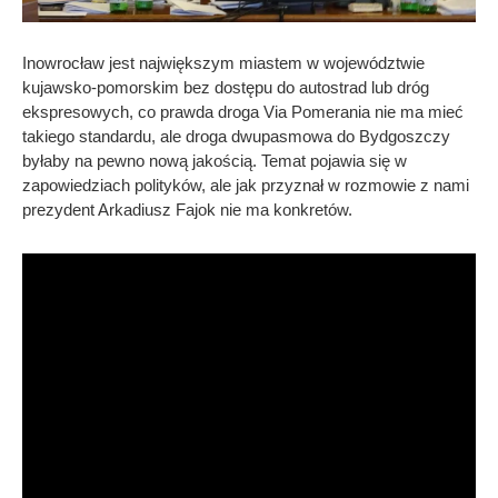
Inowrocław jest największym miastem w województwie
kujawsko-pomorskim bez dostępu do autostrad lub dróg
ekspresowych, co prawda droga Via Pomerania nie ma mieć
takiego standardu, ale droga dwupasmowa do Bydgoszczy
byłaby na pewno nową jakością. Temat pojawia się w
zapowiedziach polityków, ale jak przyznał w rozmowie z nami
prezydent Arkadiusz Fajok nie ma konkretów.