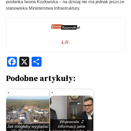
posłanka Iwona Kozłowska – na dzisiaj nie ma jednak jeszcze
stanowiska Ministerstwa Infrastruktury.
Ł.R.
Facebook
X
Share
Podobne artykuły:
Wojewoda: Z
Jak mogłaby wyglądać
informacji jakie