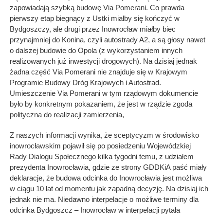
zapowiadają szybką budowę Via Pomerani. Co prawda
pierwszy etap biegnący z Ustki miałby się kończyć w
Bydgoszczy, ale drugi przez Inowrocław miałby biec
przynajmniej do Konina, czyli autostrady A2, a są głosy nawet
o dalszej budowie do Opola (z wykorzystaniem innych
realizowanych już inwestycji drogowych). Na dzisiaj jednak
żadna część Via Pomerani nie znajduje się w Krajowym
Programie Budowy Dróg Krajowych i Autostrad.
Umieszczenie Via Pomerani w tym rządowym dokumencie
było by konkretnym pokazaniem, że jest w rządzie zgoda
polityczna do realizacji zamierzenia,
Z naszych informacji wynika, że sceptycyzm w środowisko
inowrocławskim pojawił się po posiedzeniu Wojewódzkiej
Rady Dialogu Społecznego kilka tygodni temu, z udziałem
prezydenta Inowrocławia, gdzie ze strony GDDKiA paść miały
deklaracje, że budowa odcinka do Inowrocławia jest możliwa
w ciągu 10 lat od momentu jak zapadną decyzję. Na dzisiaj ich
jednak nie ma. Niedawno interpelacje o możliwe terminy dla
odcinka Bydgoszcz – Inowrocław w interpelacji pytała