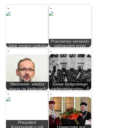
Pracownicy sanepidu
Jakie zmiany czekają
odznaczeni przez
uczelnie wyższe?
Prezydenta RP i…
Niedzielski: wiedza
Dzieje bydgoskiego
oparta na badaniach
parlamentaryzmu - II
musi…
Rzeczypospolita
Prezydent
Komorowski o roli
,,Uniwersytet jest