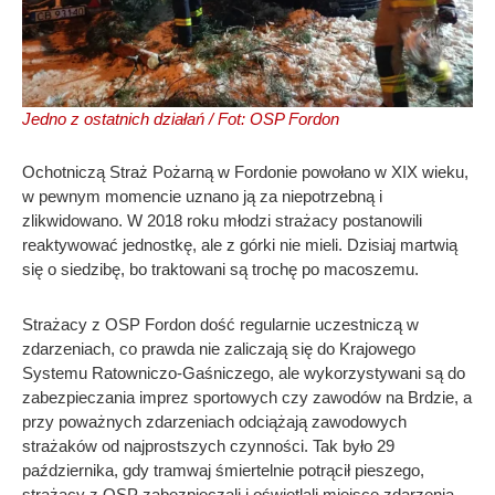
Jedno z ostatnich działań / Fot: OSP Fordon
Ochotniczą Straż Pożarną w Fordonie powołano w XIX wieku,
w pewnym momencie uznano ją za niepotrzebną i
zlikwidowano. W 2018 roku młodzi strażacy postanowili
reaktywować jednostkę, ale z górki nie mieli. Dzisiaj martwią
się o siedzibę, bo traktowani są trochę po macoszemu.
Strażacy z OSP Fordon dość regularnie uczestniczą w
zdarzeniach, co prawda nie zaliczają się do Krajowego
Systemu Ratowniczo-Gaśniczego, ale wykorzystywani są do
zabezpieczania imprez sportowych czy zawodów na Brdzie, a
przy poważnych zdarzeniach odciążają zawodowych
strażaków od najprostszych czynności. Tak było 29
października, gdy tramwaj śmiertelnie potrącił pieszego,
strażacy z OSP zabezpieczali i oświetlali miejsce zdarzenia,