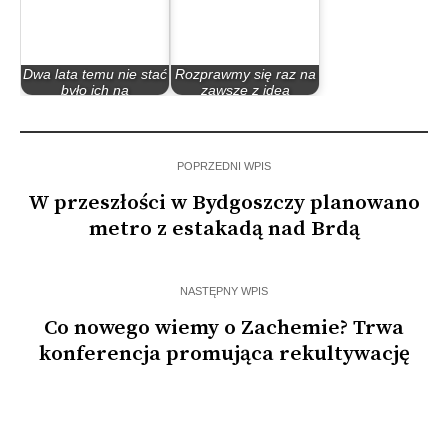
Dwa lata temu nie stać
Rozprawmy się raz na
było ich na
zawsze z ideą
ubezpieczenie…
tramwaju…
POPRZEDNI WPIS
W przeszłości w Bydgoszczy planowano
metro z estakadą nad Brdą
NASTĘPNY WPIS
Co nowego wiemy o Zachemie? Trwa
konferencja promująca rekultywację