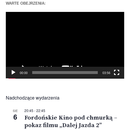
WARTE OBEJRZENIA:
Odtwarzacz
video
00:00
03:56
Nadchodzące wydarzenia
20:45
-
22:45
SIE
6
Fordońskie Kino pod chmurką –
pokaz filmu „Dalej Jazda 2”