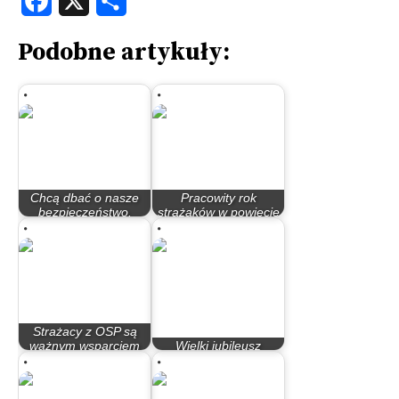
Podobne artykuły:
Chcą dbać o nasze
Pracowity rok
bezpieczeństwo.
strażaków w powiecie
Same chęci to za mało
inowrocławskim
Strażacy z OSP są
ważnym wsparciem
Wielki jubileusz
dla zawodowych,…
szubińskiej OSP