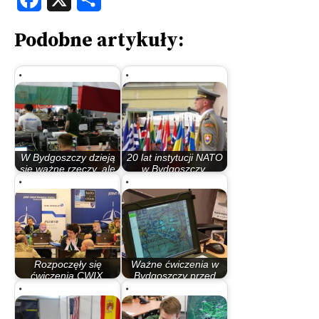
Podobne artykuły:
W Bydgoszczy dzieją
20 lat instytucji NATO
się ważne rzeczy, ale
w Bydgoszczy.
ich nie…
Nieopublikowany…
Rozpoczęły się
Ważne ćwiczenia w
ćwiczenia CWIX.
Bydgoszczy przed
Dzisiaj szczególnie…
szczytem NATO