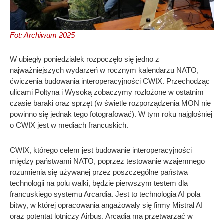
Fot: Archiwum 2025
W ubiegły poniedziałek rozpoczęło się jedno z
najważniejszych wydarzeń w rocznym kalendarzu NATO,
ćwiczenia budowania interoperacyjności CWIX. Przechodząc
ulicami Połtyna i Wysoką zobaczymy rozłożone w ostatnim
czasie baraki oraz sprzęt (w świetle rozporządzenia MON nie
powinno się jednak tego fotografować). W tym roku najgłośniej
o CWIX jest w mediach francuskich.
CWIX, którego celem jest budowanie interoperacyjności
między państwami NATO, poprzez testowanie wzajemnego
rozumienia się używanej przez poszczególne państwa
technologii na polu walki, będzie pierwszym testem dla
francuskiego systemu Arcardia. Jest to technologia AI pola
bitwy, w której opracowania angażowały się firmy Mistral AI
oraz potentat lotniczy Airbus. Arcadia ma przetwarzać w