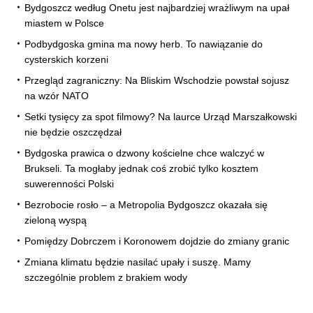
Bydgoszcz według Onetu jest najbardziej wrażliwym na upał
miastem w Polsce
Podbydgoska gmina ma nowy herb. To nawiązanie do
cysterskich korzeni
Przegląd zagraniczny: Na Bliskim Wschodzie powstał sojusz
na wzór NATO
Setki tysięcy za spot filmowy? Na laurce Urząd Marszałkowski
nie będzie oszczędzał
Bydgoska prawica o dzwony kościelne chce walczyć w
Brukseli. Ta mogłaby jednak coś zrobić tylko kosztem
suwerenności Polski
Bezrobocie rosło – a Metropolia Bydgoszcz okazała się
zieloną wyspą
Pomiędzy Dobrczem i Koronowem dojdzie do zmiany granic
Zmiana klimatu będzie nasilać upały i suszę. Mamy
szczególnie problem z brakiem wody