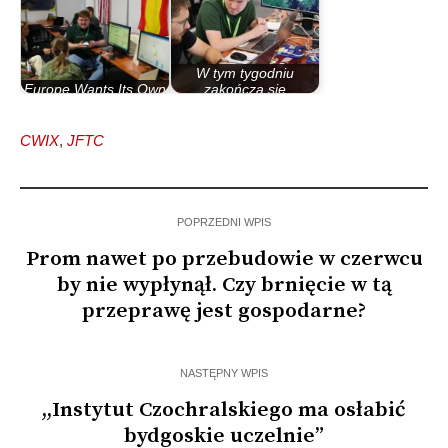
W tym tygodniu
Europe Wants Its Own
zakończą się
Military AI. Digital…
ćwiczenia CWIX –…
CWIX
,
JFTC
POPRZEDNI WPIS
Prom nawet po przebudowie w czerwcu
by nie wypłynął. Czy brnięcie w tą
przeprawę jest gospodarne?
NASTĘPNY WPIS
,,Instytut Czochralskiego ma osłabić
bydgoskie uczelnie”