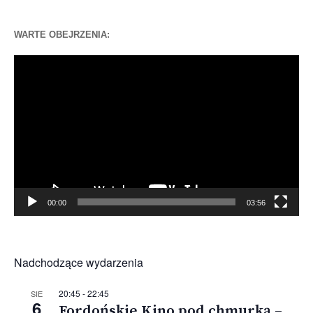
WARTE OBEJRZENIA:
Odtwarzacz
video
00:00
03:56
Nadchodzące wydarzenia
20:45
-
22:45
SIE
6
Fordońskie Kino pod chmurką –