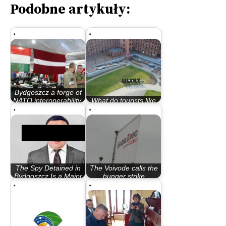
Podobne artykuły:
Bydgoszcz a forge of
NATO interoperability.
What do tourists like
The…
about Bydgoszcz?
The Spy Detained in
The Voivode calls the
Bydgoszcz Is a Major
hunger strike
Scandal in…
“unacceptable…