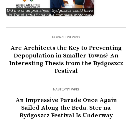
Did the championships
Bydgoszcz could have
in Toruń actually pay
a complete motorway
off for…
ring
POPRZEDNI WPIS
Are Architects the Key to Preventing
Depopulation in Smaller Towns? An
Interesting Thesis from the Bydgoszcz
Festival
NASTĘPNY WPIS
An Impressive Parade Once Again
Sailed Along the Brda. Ster na
Bydgoszcz Festival Is Underway