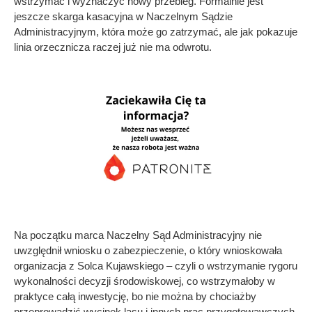
wstrzymać i wyznaczyć nowy przebieg. Formalnie jest
jeszcze skarga kasacyjna w Naczelnym Sądzie
Administracyjnym, która może go zatrzymać, ale jak pokazuje
linia orzecznicza raczej już nie ma odwrotu.
Na początku marca Naczelny Sąd Administracyjny nie
uwzględnił wniosku o zabezpieczenie, o który wnioskowała
organizacja z Solca Kujawskiego – czyli o wstrzymanie rygoru
wykonalności decyzji środowiskowej, co wstrzymałoby w
praktyce całą inwestycję, bo nie można by chociażby
przeprowadzić wycinek lasu i innych prac przygotowawczych.