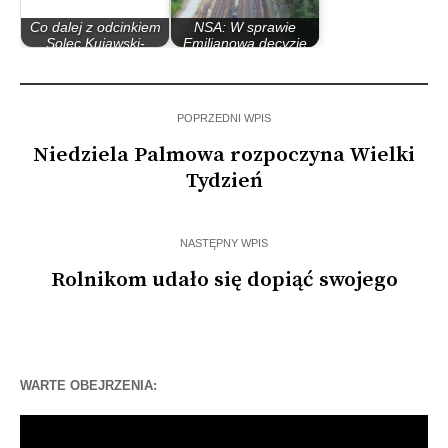
Co dalej z odcinkiem
NSA: W sprawie
Solec Kujawski-
Emilianowa decyzję
Emilianowo S-10?
środowiskową wydał…
POPRZEDNI WPIS
Niedziela Palmowa rozpoczyna Wielki
Tydzień
NASTĘPNY WPIS
Rolnikom udało się dopiąć swojego
WARTE OBEJRZENIA:
Odtwarzacz
video