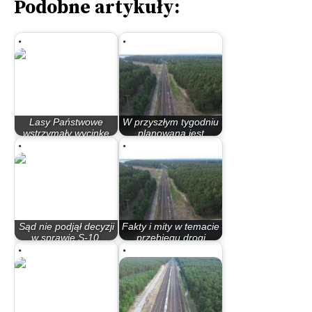
Podobne artykuły:
Lasy Państwowe
W przyszłym tygodniu
wstrzymały wycinkę
planowana jest
drzew pod budowę…
rozprawa mogąca…
Sąd nie podjął decyzji
Fakty i mity w temacie
w sprawie S-10.
przebiegu drogi
Proces…
ekspresowej S-10