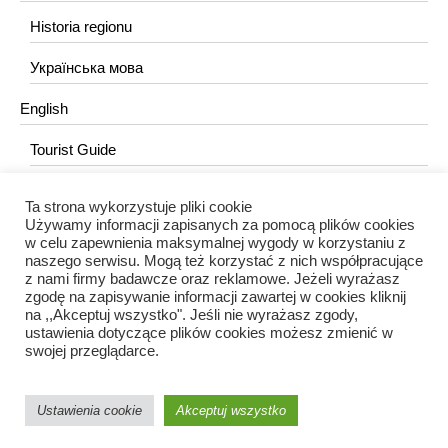
Historia regionu
Українська мова
English
Tourist Guide
Ta strona wykorzystuje pliki cookie
KONTAKT
Używamy informacji zapisanych za pomocą plików cookies
w celu zapewnienia maksymalnej wygody w korzystaniu z
redakcja@portalkujawski.pl
naszego serwisu. Mogą też korzystać z nich współpracujące
z nami firmy badawcze oraz reklamowe. Jeżeli wyrażasz
Redakcja
zgodę na zapisywanie informacji zawartej w cookies kliknij
na ,,Akceptuj wszystko". Jeśli nie wyrażasz zgody,
ustawienia dotyczące plików cookies możesz zmienić w
swojej przeglądarce.
Ustawienia cookie
Akceptuj wszystko
Portal Kujawski © 2024 / Wszelkie prawa zastrzeżone.