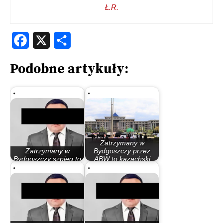
Ł.R.
Facebook
X
Share
Podobne artykuły:
Zatrzymany w
Zatrzymany w
Bydgoszczy przez
Bydgoszczy szpieg to
ABW to kazachski
poważna afera w…
dyplomata