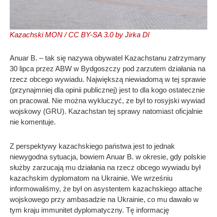
Kazachski MON / CC BY-SA 3.0 by Jirka Dl
Anuar B. – tak się nazywa obywatel Kazachstanu zatrzymany
30 lipca przez ABW w Bydgoszczy pod zarzutem działania na
rzecz obcego wywiadu. Największą niewiadomą w tej sprawie
(przynajmniej dla opinii publicznej) jest to dla kogo ostatecznie
on pracował. Nie można wykluczyć, ze był to rosyjski wywiad
wojskowy (GRU). Kazachstan tej sprawy natomiast oficjalnie
nie komentuje.
Z perspektywy kazachskiego państwa jest to jednak
niewygodna sytuacja, bowiem Anuar B. w okresie, gdy polskie
służby zarzucają mu działania na rzecz obcego wywiadu był
kazachskim dyplomatom na Ukrainie. We wrześniu
informowaliśmy, że był on asystentem kazachskiego attache
wojskowego przy ambasadzie na Ukrainie, co mu dawało w
tym kraju immunitet dyplomatyczny. Tę informację