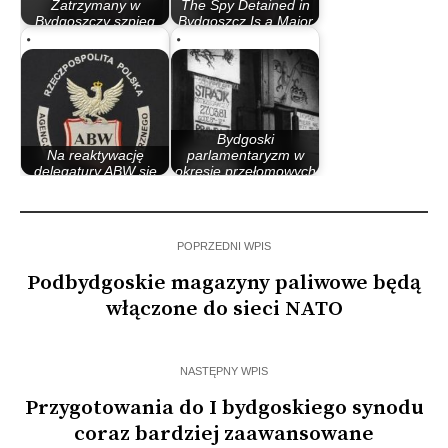
Zatrzymany w
The Spy Detained in
Bydgoszczy szpieg
Bydgoszcz Is a Major
wymieniony za…
Scandal in…
Bydgoski
Na reaktywację
parlamentaryzm w
delegatury ABW się
okresie przełomowych
nie zanosi
lat 80.
POPRZEDNI WPIS
Podbydgoskie magazyny paliwowe będą
włączone do sieci NATO
NASTĘPNY WPIS
Przygotowania do I bydgoskiego synodu
coraz bardziej zaawansowane