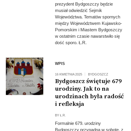
prezydent Bydgoszczy będzie
musiał odwiedzić Sejmik
Województwa. Tematów spornych
między Województwem Kujawsko-
Pomorskim i Miastem Bydgoszczy
w ostatnim czasie nawarstwiło się
dość sporo. Ł.R.
WPIS
16 KWIETNIA 2025
BYDGOSZCZ
Bydgoszcz świętuje 679
urodziny. Jak to na
urodzinach była radość
i refleksja
BY
Ł.R.
Formalnie 679. urodziny
Bydgoszczy przypadną w sobotę, z