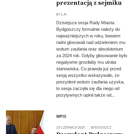
prezentacją z sejmiku
BY
Ł.R.
Dzisiejsza sesja Rady Miasta
Bydgoszczy formalnie należy do
najważniejszych w roku, bowiem
radni głosowali nad udzieleniem mu
wotum zaufania oraz absolutorium
za 2024 rok. Gdyby głosowanie było
negatywne groziłaby mu utrata
stanowiska. Co prawda już przed
sesją wszystko wskazywało, że
prezydent wotum zaufania uzyska,
to sesja zaczęła się dla niego od
pozytywnych opinii także od...
WPIS
23 CZERWCA 2025
BYDGOSZCZ