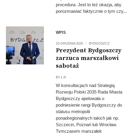
procedura. Jest to też okazja, aby
porozmawiać faktycznie o tym czy...
Fot: UMB
WPIS
10 GRUDNIA 2025
BYDGOSZCZ
Prezydent Bydgoszczy
zarzuca marszałkowi
sabotaż
BY
Ł.R.
W konsultacjach nad Strategią
Rozwoju Polski 2035 Rada Miasta
Bydgoszczy apelowała o
podniesienie rangi Bydgoszczy do
statusu metropolii
ponadregionalnych takich jak np.
Szczecin, Poznań lub Wrocław.
Tymczasem marszałek