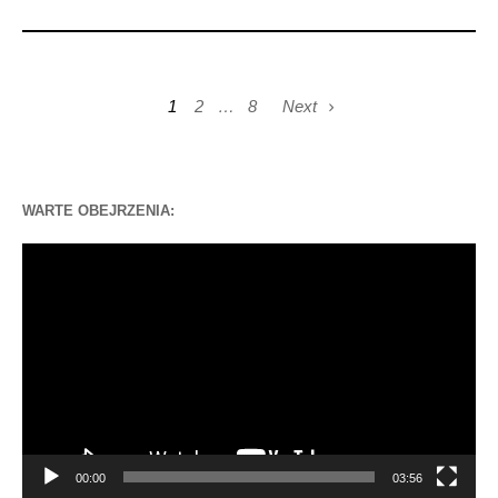
1
2
…
8
Next
WARTE OBEJRZENIA:
Odtwarzacz
video
00:00
03:56