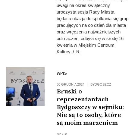
uwagi na okres świąteczny
uroczysta sesja Rady Miasta,
będąca okazją do spotkania się grup
pracujących na co dzień dla miasta
oraz wręczenia najważniejszych
odznaczeń, odbyła się w środę 16
kwietnia w Miejskim Centrum
Kultury. Ł.R.
Fot: UMB
WPIS
30 GRUDNIA 2024
BYDGOSZCZ
Bruski o
reprezentantach
Bydgoszczy w sejmiku:
Nie są to osoby, które
są moim marzeniem
BY
Ł.R.