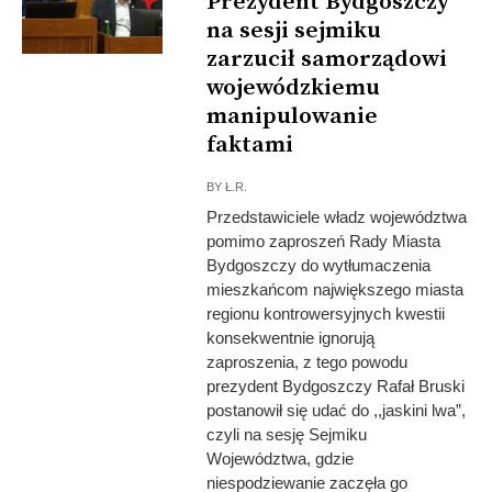
Prezydent Bydgoszczy
na sesji sejmiku
zarzucił samorządowi
wojewódzkiemu
manipulowanie
faktami
BY
Ł.R.
Przedstawiciele władz województwa
pomimo zaproszeń Rady Miasta
Bydgoszczy do wytłumaczenia
mieszkańcom największego miasta
regionu kontrowersyjnych kwestii
konsekwentnie ignorują
zaproszenia, z tego powodu
prezydent Bydgoszczy Rafał Bruski
postanowił się udać do ,,jaskini lwa”,
czyli na sesję Sejmiku
Województwa, gdzie
niespodziewanie zaczęła go