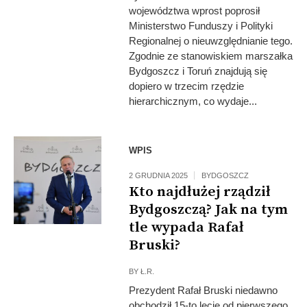
województwa wprost poprosił
Ministerstwo Funduszy i Polityki
Regionalnej o nieuwzględnianie tego.
Zgodnie ze stanowiskiem marszałka
Bydgoszcz i Toruń znajdują się
dopiero w trzecim rzędzie
hierarchicznym, co wydaje...
Fot: UMB
WPIS
2 GRUDNIA 2025
BYDGOSZCZ
Kto najdłużej rządził
Bydgoszczą? Jak na tym
tle wypada Rafał
Bruski?
BY
Ł.R.
Prezydent Rafał Bruski niedawno
obchodził 15-to lecie od pierwszego