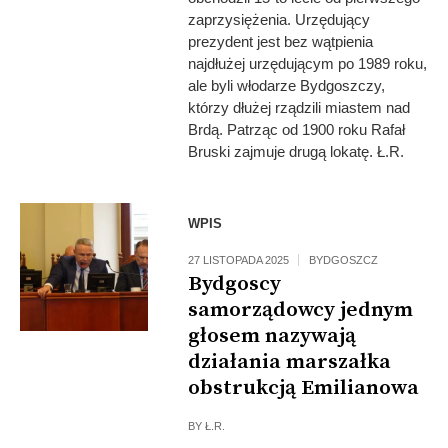
zaprzysiężenia. Urzędujący
prezydent jest bez wątpienia
najdłużej urzędującym po 1989 roku,
ale byli włodarze Bydgoszczy,
którzy dłużej rządzili miastem nad
Brdą. Patrząc od 1900 roku Rafał
Bruski zajmuje drugą lokatę. Ł.R.
WPIS
27 LISTOPADA 2025
BYDGOSZCZ
Bydgoscy
samorządowcy jednym
głosem nazywają
działania marszałka
obstrukcją Emilianowa
BY
Ł.R.