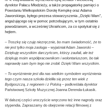
dyrektor Pałacu Młodzieży, a także propagatorkę pamięci o
Powstaniu Wielkopolskim Dorotę Kempkę oraz Adama
Jaworskiego, byłego prezesa stowarzyszenia ,,Dzięki Wam”,
angażującego się w pomoc potrzebującym, w tym ostatnio
powodzianom, a wcześniej Ukraińcom, za co spotykał się z
hejtem.
– Troszkę się czuję niezręcznie, bo mam świadomość, że to
nie jest tylko moja zasługa
– wyjaśniał Adam Jaworski –
Dziękuję wszystkim darczyńcom, którzy zaufali, ale też
dziękuję moim współpracownikom i wolontariuszom, bo tak
naprawdę sam bym tego nie zrobił. Dzięki Wam wszystkim.
– To wyróżnienie jest dla nas wielkim symbolem wyróżnienia
tego czym nasza szkoła dzieliła się przez ten wiek z
Bydgoszczą, z regionem i z Polską
– podkreślała dyrektor
Państwowej Szkoły Muzycznej Joanna Derenda-Łukasik.
W dalszej części uroczyście wręczono też inne nagrody oraz
stypendia. Zapraszamy do obejrzenie relacji filmowej z