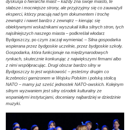
dyskusja o hierarchii miast – każdy zna swoje miasto, te
słabsze i mocniejsze strony, ale przyjrzyjmy się co zauważyli
eksperci, którzy pracują nad tym dokumentem i trochę
zewnątrz i nawet bardzo z zewnątrz – kierując się
obiektywnymi wskaźnikami wyszukali kilka silnych stron, tych
najsilniejszych naszego miasta
– podkreślał włodarz
Bydgoszczy, po czym zaczął wymieniać –
Silna gospodarka
wspierana przez bydgoskie uczelnie, przez bydgoskie szkoły.
Gospodarka, która funkcjonuje na międzynarodowych
rynkach, skutecznie konkurując z największymi firmami albo
z nimi współpracując. Drugi obszar bardzo silny w
Bydgoszczy to jest wojskowość – jesteśmy drugim co
liczebności garnizonem w Wojsku Polskim i polską stolicą
NATO – mamy już sześć jednostek NATO-owskich. Kolejnym
silnym wyzwaniem jest silny ośrodek kulturalny ze
wspaniałymi instytucjami, doceniany najbardziej w dziedzinie
muzyki.