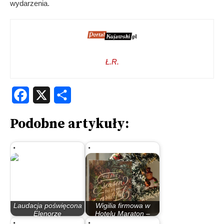
wydarzenia.
Ł.R.
Facebook
X
Share
Podobne artykuły:
Laudacja poświęcona
Wigilia firmowa w
Elenorze
Hotelu Maraton –
Harendarskiej
świąteczna…