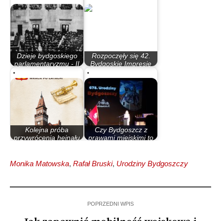
Dzieje bydgoskiego
Rozpoczęły się 42.
parlamentaryzmu - II
Bydgoskie Impresje
Rzeczypospolita
Muzyczne
Kolejna próba
Czy Bydgoszcz z
przywrócenia hejnału
prawami miejskimi to
Inowrocławia
największe…
Monika Matowska
,
Rafał Bruski
,
Urodziny Bydgoszczy
POPRZEDNI WPIS