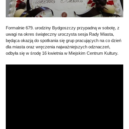
Formalnie 679. urodziny Bydgoszczy przypadną w sobotę, z
uwagi na okres świąteczny uroczysta sesja Rady Miasta,
będąca okazją do spotkania się grup pracujących na co dzień
dla miasta oraz wręczenia najważniejszych odznaczeń,
odbyła się w środę 16 kwietnia w Miejskim Centrum Kultury.