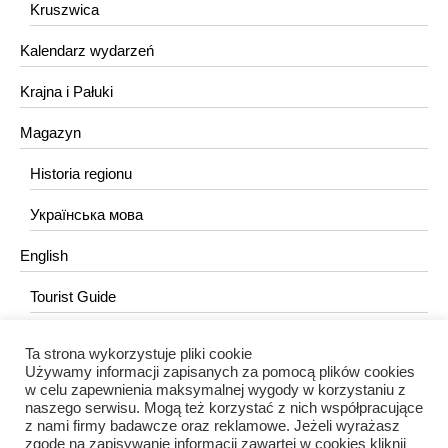
Kruszwica
Kalendarz wydarzeń
Krajna i Pałuki
Magazyn
Historia regionu
Українська мова
English
Tourist Guide
Ta strona wykorzystuje pliki cookie
KONTAKT
Używamy informacji zapisanych za pomocą plików cookies
w celu zapewnienia maksymalnej wygody w korzystaniu z
redakcja@portalkujawski.pl
naszego serwisu. Mogą też korzystać z nich współpracujące
z nami firmy badawcze oraz reklamowe. Jeżeli wyrażasz
Redakcja
zgodę na zapisywanie informacji zawartej w cookies kliknij