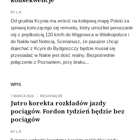
konsekwencje
BY
Ł.R.
Od grudnia Kcynia ma wrócić na kolejową mapę Polski za
sprawą kończącego się remontu, który umożliwi poruszanie
się z prędkością 120 km/h do Wągrowca w Wielkopolsce i
do Nakła nad Notecią. Scenariusz, że pasażer chcąc
dojechać z Kcyni do Bydgoszczy będzie musiał się
przesiadać w Nakle jest dość realny. Bezpośrednie
połączenie z Poznaniem, przy braku...
WPIS
7 MARCA 2026
REGIONALNE
Jutro korekta rozkładów jazdy
pociągów. Fordon tydzień będzie bez
pociągów
BY
Ł.R.