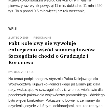
kujawsko-pomorskim według danych UTK mieliśmy
pierwszy raz wynik powyżej 11 mln, dokładnie 11 mln i 250
tys. To o ponad 0,5 mln więcej niż rok wcześniej....
WPIS
2 LUTEGO 2026
REGIONALNE
Pakt Kolejowy nie wywołuje
entuzjazmu wśród samorządowców.
Szczególnie chodzi o Grudziądz i
Koronowo
BY
ŁUKASZ RELIGA
Na temat podpisanego w styczniu Paktu Kolejowego dla
Województwa Kujawsko-Pomorskiego pisaliśmy już kilka
razy, wskazując w szczególności, iż w przeciwieństwie dla
podobnych paktów dla województw pomorskiego i łódzkiego
było więcej konkretów. Pokazuje to bowiem, że mamy do
czynienia jedynie z luźnymi deklaracjami, bez konkretnych