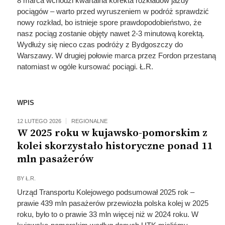
8 marca wchodzi kwartalna korekta rozkładów jazdy
pociągów – warto przed wyruszeniem w podróż sprawdzić
nowy rozkład, bo istnieje spore prawdopodobieństwo, że
nasz pociąg zostanie objęty nawet 2-3 minutową korektą.
Wydłuży się nieco czas podróży z Bydgoszczy do
Warszawy. W drugiej połowie marca przez Fordon przestaną
natomiast w ogóle kursować pociągi. Ł.R.
WPIS
12 LUTEGO 2026
REGIONALNE
W 2025 roku w kujawsko-pomorskim z
kolei skorzystało historyczne ponad 11
mln pasażerów
BY
Ł.R.
Urząd Transportu Kolejowego podsumował 2025 rok –
prawie 439 mln pasażerów przewiozła polska kolej w 2025
roku, było to o prawie 33 mln więcej niż w 2024 roku. W