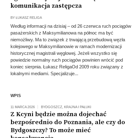
komunikacja zastępcza
BY
ŁUKASZ RELIGA
Według informacji na dzisiaj – od 26 czerwca ruch pociągów
pasażerskich z Maksymilianowa na północ ma być
niemożliwy. Ma to związek z trwającą przebudową węzła
kolejowego w Maksymilianowie w ramach modernizacji
historycznej magistrali węglowej. Jeżeli wszystko się
powiedzie normalny ruch pociągów powinien wrócić pod
koniec sierpnia. Łukasz ReligaOd 2009 roku związany z
lokalnymi mediami. Specjalizuje...
WPIS
11 MARCA 2026
BYDGOSZCZ
,
KRAJNA I PAŁUKI
Z Kcyni będzie można dojechać
bezpośrednio do Poznania, ale czy do
Bydgoszczy? To może mieć