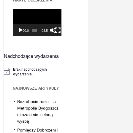
WARTE OBEJRZENIA:
Odtwarzacz
video
00:00
03:56
Nadchodzące wydarzenia
Brak nadchodzących
Powiadomienie
wydarzenia.
NAJNOWSZE ARTYKUŁY
Bezrobocie rosło – a
Metropolia Bydgoszcz
okazała się zieloną
wyspą
Pomiędzy Dobrczem i