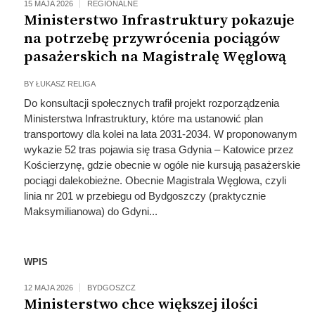
15 MAJA 2026
REGIONALNE
Ministerstwo Infrastruktury pokazuje
na potrzebę przywrócenia pociągów
pasażerskich na Magistralę Węglową
BY
ŁUKASZ RELIGA
Do konsultacji społecznych trafił projekt rozporządzenia
Ministerstwa Infrastruktury, które ma ustanowić plan
transportowy dla kolei na lata 2031-2034. W proponowanym
wykazie 52 tras pojawia się trasa Gdynia – Katowice przez
Kościerzynę, gdzie obecnie w ogóle nie kursują pasażerskie
pociągi dalekobieżne. Obecnie Magistrala Węglowa, czyli
linia nr 201 w przebiegu od Bydgoszczy (praktycznie
Maksymilianowa) do Gdyni...
WPIS
12 MAJA 2026
BYDGOSZCZ
Ministerstwo chce większej ilości